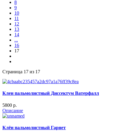
8
9
10
11
12
13
14
...
16
17
Страница 17 из 17
Клен пальмолистный Диссектум Ватерфалл
5800 p.
Описание
Клён пальмолистный Гарнет