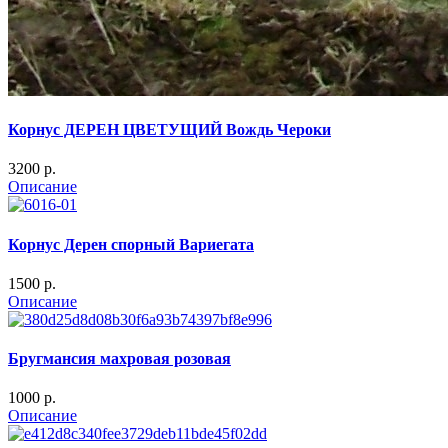
Корнус ДЕРЕН ЦВЕТУЩИЙ Вождь Чероки
3200 p.
Описание
Корнус Дерен спорный Вариегата
1500 p.
Описание
Бругмансия махровая розовая
1000 p.
Описание