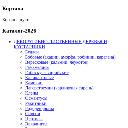
Корзина
Корзина пуста
Каталог-2026
ДЕКОРАТИВНО-ЛИСТВЕННЫЕ ДЕРЕВЬЯ И
КУСТАРНИКИ
Будлеи
Бобовые (акации, аморфа, робинии, карагана)
Вересковые (кальмии, леукотое)
Гамамелисы
Гибискусы сирийские
Каликантовые
Камелии
Лагерстремии (карликовая сирень)
Клены
Османтусы
Ракитники
Рододендроны
Сирени
Цертисы
Эвкалипты