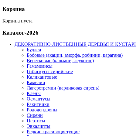
Корзина
Корзина пуста
Каталог-2026
ДЕКОРАТИВНО-ЛИСТВЕННЫЕ ДЕРЕВЬЯ И КУСТАР
Будлеи
Бобовые (акации, аморфа, робинии, карагана)
Вересковые (кальмии, леукотое)
Гамамелисы
Гибискусы сирийские
Каликантовые
Камелии
Лагерстремии (карликовая сирень)
Клены
Османтусы
Ракитники
Рододендроны
Сирени
Цертисы
Эвкалипты
Редкие красивоцветущие