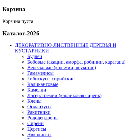
Корзина
Корзина пуста
Каталог-2026
ДЕКОРАТИВНО-ЛИСТВЕННЫЕ ДЕРЕВЬЯ И
КУСТАРНИКИ
Будлеи
Бобовые (акации, аморфа, робинии, карагана)
Вересковые (кальмии, леукотое)
Гамамелисы
Гибискусы сирийские
Каликантовые
Камелии
Лагерстремии (карликовая сирень)
Клены
Османтусы
Ракитники
Рододендроны
Сирени
Цертисы
Эвкалипты