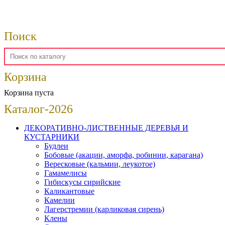
Поиск
Корзина
Корзина пуста
Каталог-2026
ДЕКОРАТИВНО-ЛИСТВЕННЫЕ ДЕРЕВЬЯ И
КУСТАРНИКИ
Будлеи
Бобовые (акации, аморфа, робинии, карагана)
Вересковые (кальмии, леукотое)
Гамамелисы
Гибискусы сирийские
Каликантовые
Камелии
Лагерстремии (карликовая сирень)
Клены