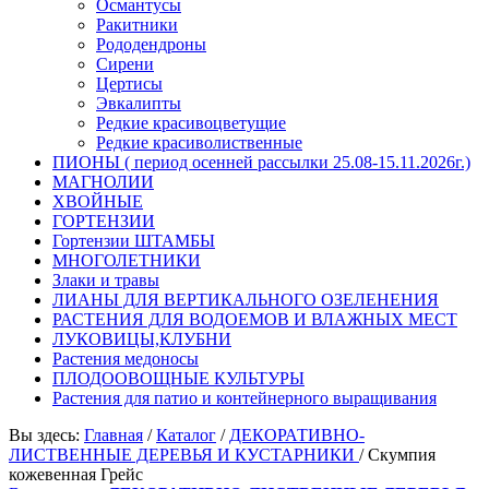
Османтусы
Ракитники
Рододендроны
Сирени
Цертисы
Эвкалипты
Редкие красивоцветущие
Редкие красиволиственные
ПИОНЫ ( период осенней рассылки 25.08-15.11.2026г.)
МАГНОЛИИ
ХВОЙНЫЕ
ГОРТЕНЗИИ
Гортензии ШТАМБЫ
МНОГОЛЕТНИКИ
Злаки и травы
ЛИАНЫ ДЛЯ ВЕРТИКАЛЬНОГО ОЗЕЛЕНЕНИЯ
РАСТЕНИЯ ДЛЯ ВОДОЕМОВ И ВЛАЖНЫХ МЕСТ
ЛУКОВИЦЫ,КЛУБНИ
Растения медоносы
ПЛОДООВОЩНЫЕ КУЛЬТУРЫ
Растения для патио и контейнерного выращивания
Вы здесь:
Главная
/
Каталог
/
ДЕКОРАТИВНО-
ЛИСТВЕННЫЕ ДЕРЕВЬЯ И КУСТАРНИКИ
/
Скумпия
кожевенная Грейс