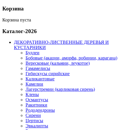
Корзина
Корзина пуста
Каталог-2026
ДЕКОРАТИВНО-ЛИСТВЕННЫЕ ДЕРЕВЬЯ И
КУСТАРНИКИ
Будлеи
Бобовые (акации, аморфа, робинии, карагана)
Вересковые (кальмии, леукотое)
Гамамелисы
Гибискусы сирийские
Каликантовые
Камелии
Лагерстремии (карликовая сирень)
Клены
Османтусы
Ракитники
Рододендроны
Сирени
Цертисы
Эвкалипты