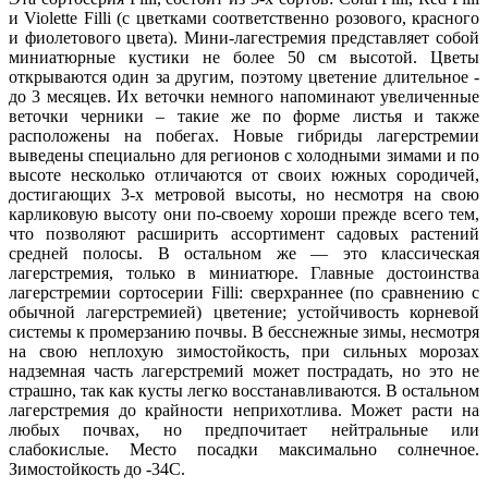
и Violette Filli (с цветками соответственно розового, красного
и фиолетового цвета). Мини-лагестремия представляет собой
миниатюрные кустики не более 50 см высотой. Цветы
открываются один за другим, поэтому цветение длительное -
до 3 месяцев. Их веточки немного напоминают увеличенные
веточки черники – такие же по форме листья и также
расположены на побегах. Новые гибриды лагерстремии
выведены специально для регионов с холодными зимами и по
высоте несколько отличаются от своих южных сородичей,
достигающих 3-х метровой высоты, но несмотря на свою
карликовую высоту они по-своему хороши прежде всего тем,
что позволяют расширить ассортимент садовых растений
средней полосы. В остальном же — это классическая
лагерстремия, только в миниатюре. Главные достоинства
лагерстремии сортосерии Filli: сверхраннее (по сравнению с
обычной лагерстремией) цветение; устойчивость корневой
системы к промерзанию почвы. В бесснежные зимы, несмотря
на свою неплохую зимостойкость, при сильных морозах
надземная часть лагерстремий может пострадать, но это не
страшно, так как кусты легко восстанавливаются. В остальном
лагерстремия до крайности неприхотлива. Может расти на
любых почвах, но предпочитает нейтральные или
слабокислые. Место посадки максимально солнечное.
Зимостойкость до -34С.