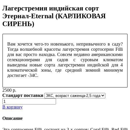
Лагерстремия индийская сорт
Этернал-Eternal (КАРЛИКОВАЯ
СИРЕНЬ)
Вам хочется чего-то новенького, непривычного в саду?
Тогда волшебной красоты лагерстремия сортосерии Filli
для вас просто находка. Совсем недавно американскими
селекционерами для садов с суровым климатом
выведены новые сорта лагерстремии индийской для 4
климатической зоны, где средний зимний минимум
достигает -34С.
2500 p.
Стандарт поставки
В корзину
Описание
Эта сортосерия Filli, состоит из 3-х сортов: Сoral Filli, Red Filli