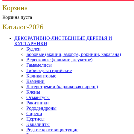
Корзина
Корзина пуста
Каталог-2026
ДЕКОРАТИВНО-ЛИСТВЕННЫЕ ДЕРЕВЬЯ И
КУСТАРНИКИ
Будлеи
Бобовые (акации, аморфа, робинии, карагана)
Вересковые (кальмии, леукотое)
Гамамелисы
Гибискусы сирийские
Каликантовые
Камелии
Лагерстремии (карликовая сирень)
Клены
Османтусы
Ракитники
Рододендроны
Сирени
Цертисы
Эвкалипты
Редкие красивоцветущие