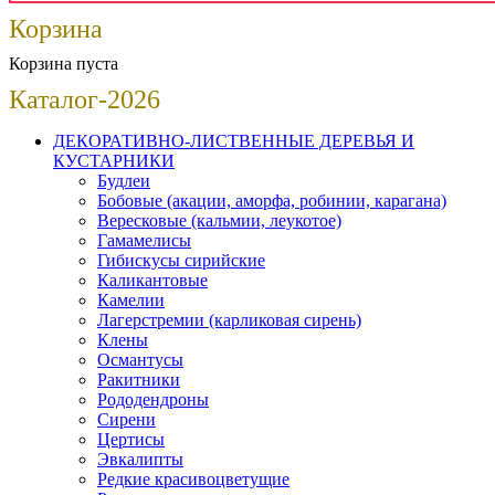
Корзина
Корзина пуста
Каталог-2026
ДЕКОРАТИВНО-ЛИСТВЕННЫЕ ДЕРЕВЬЯ И
КУСТАРНИКИ
Будлеи
Бобовые (акации, аморфа, робинии, карагана)
Вересковые (кальмии, леукотое)
Гамамелисы
Гибискусы сирийские
Каликантовые
Камелии
Лагерстремии (карликовая сирень)
Клены
Османтусы
Ракитники
Рододендроны
Сирени
Цертисы
Эвкалипты
Редкие красивоцветущие